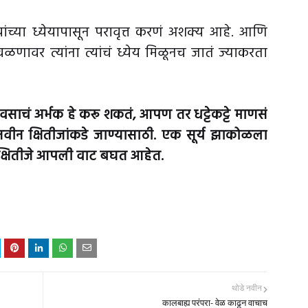
ंच्या ध्येयापासून परावृत्त करणं अशक्य आहे. आणि
वळणावर त्यांना त्यांचं ध्येय मिळूनच जातं ज्याकरता
ाचं अर्भक हे करू शकतं, आपण तर धट्टेकट्टे माणसं
नवीन क्षितीजांकडे जाण्यासाठी. एक सूर्य झाकोळला
त क्षितीजे आपली वाट बघत आहेत.
थोडे नवीन
कालबाह्य परंपरा- वेळ काढून वाचाच