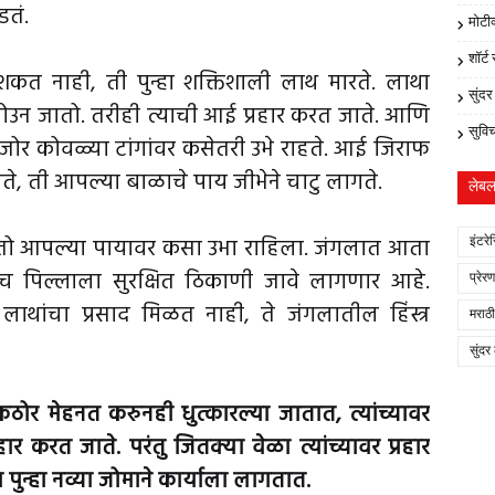
डतं.
मोटी
शॉर्ट
 शकत नाही, ती पुन्हा शक्तिशाली लाथ मारते. लाथा
सुंद
ोउन जातो. तरीही त्याची आई प्रहार करत जाते. आणि
सुवि
जोर कोवळ्या टांगांवर कसेतरी उभे राहते. आई जिराफ
ागते, ती आपल्या बाळाचे पाय जीभेने चाटु लागते.
लेब
 तो आपल्या पायावर कसा उभा राहिला. जंगलात आता
इंटरे
तच पिल्लाला सुरक्षित ठिकाणी जावे लागणार आहे.
प्रेर
लाथांचा प्रसाद मिळत नाही, ते जंगलातील हिंस्त्र
मराठी
सुंदर
ोर मेहनत करुनही धुत्कारल्या जातात, त्यांच्यावर
करत जाते. परंतु जितक्या वेळा त्यांच्यावर प्रहार
पुन्हा नव्या जोमाने कार्याला लागतात.