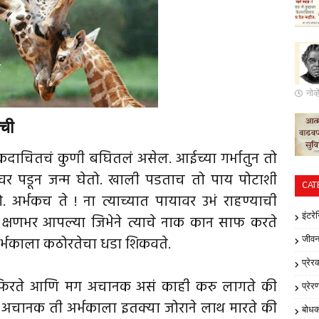
नोव
ाची
ा कदाचितचं कुणी बघितलं असेल. आईच्या गर्भातुन तो
वर पडून जन्म घेतो. खाली पडताच तो पाय पोटाशी
CAT
. अर्भकच ते ! ना त्याच्यात पायावर उभं राहण्याची
इंटरे
ई क्षणभर आपल्या जिभेने त्याचे नाक कान साफ करते
र्भकाला कठोरतेचा धडा शिकवते.
जीवन
प्रेर
नी फिरते आणि मग अचानक असं काही करु लागते की
प्रेर
अचानक ती अर्भकाला इतक्या जोराने लाथ मारते की
बोध