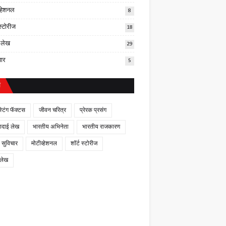
व्हेशनल
8
 स्टोरीज
18
र लेख
29
चार
5
ल
स्टिंग फॅक्टस
जीवन चरित्र
प्रेरक प्रसंग
णादाई लेख
भारतीय अभिनेता
भारतीय राजकारण
 सुविचार
मोटीव्हेशनल
शॉर्ट स्टोरीज
 लेख