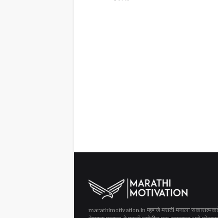
marathimotivation.in म्हणजे मराठी मनाला सकारात्मक