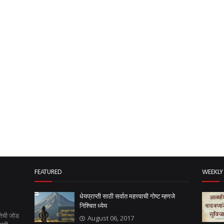
FEATURED
WEEKLY
धेयप्राप्ती साठी सर्वात महत्त्वाची गोष्ट म्हणजे
निश्चित ध्येय
तेची जोड
August 06, 2017