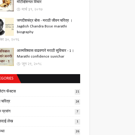
मोटीव्हेशनल विचार
मार्च ३१, २०१७
जगदीशचंद्र बोस - मराठी जीवन चरित्र ।
Jagdish Chandra Bose marathi
biography
्हेंबर ३०, २०१६
आत्मविश्वास वाढवणारे मराठी सुविचार - 1।
Marathi confidence suvichar
जून २९, २०१८
EGORIES
स्टिंग फॅक्टस
21
 चरित्र
24
क प्रसंग
7
णादाई लेख
1
कथा
26