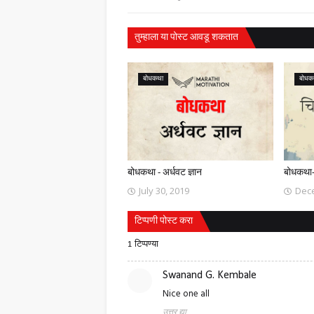
तुम्‍हाला या पोस्‍ट आवडू शकतात
बोधकथा
बोधक
बोधकथा - अर्धवट ज्ञान
बोधकथा-च
July 30, 2019
Dec
टिप्पणी पोस्ट करा
1 टिप्पण्या
Swanand G. Kembale
Nice one all
उत्तर द्या