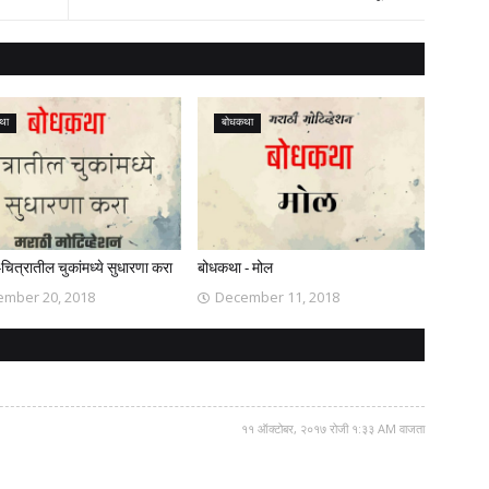
था
बोधकथा
ित्रातील चुकांमध्ये सुधारणा करा
बोधकथा - मोल
ember 20, 2018
December 11, 2018
११ ऑक्टोबर, २०१७ रोजी १:३३ AM वाजता