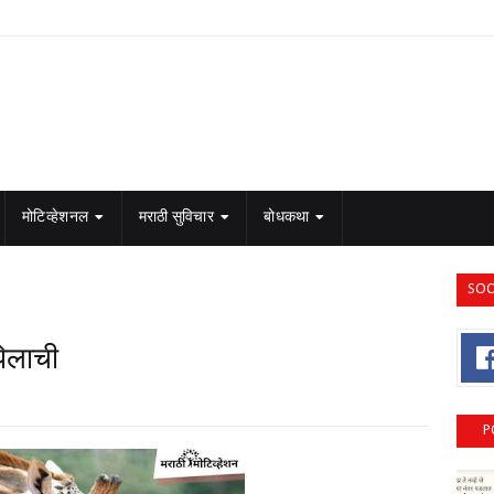
मोटिव्हेशनल
मराठी सुविचार
बोधकथा
SOC
पिलाची
P