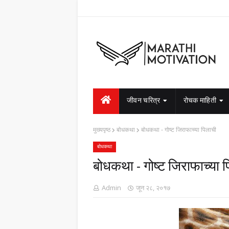
जीवन चरित्र
रोचक माहिती
मुख्यपृष्ठ
बोधकथा
बोधकथा - गोष्ट जिराफाच्या पिलाची
बोधकथा
बोधकथा - गोष्ट जिराफाच्या 
Admin
जून २८, २०१७