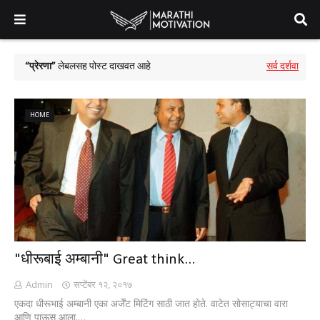
प्रेरणा
लेबलसह पोस्ट दाखवत आहे
सर्व दर्शवा
HOME
"धीरूबाई अम्बानी" Great think...
Admin
सप्टेंबर १२, २०१७
एकदा धीरूभाई अम्बानी एका अर्जेंट मिटिंग साठी जात होते. वाटेत सोसाट्याचा वारा
आणि पाऊस आला.…