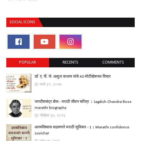
SOCIAL ICONS
POPULAR
RECENTS
COMMENTS
डॉ. ए. पी. जे. अब्दुल कलाम यांचे 40 मोटीव्हेशनल विचार
मार्च ३१, २०१७
जगदीशचंद्र बोस - मराठी जीवन चरित्र । Jagdish Chandra Bose
marathi biography
नोव्हेंबर ३०, २०१६
आत्मविश्वास वाढवणारे मराठी सुविचार - 1। Marathi confidence
suvichar
जून २९, २०१८