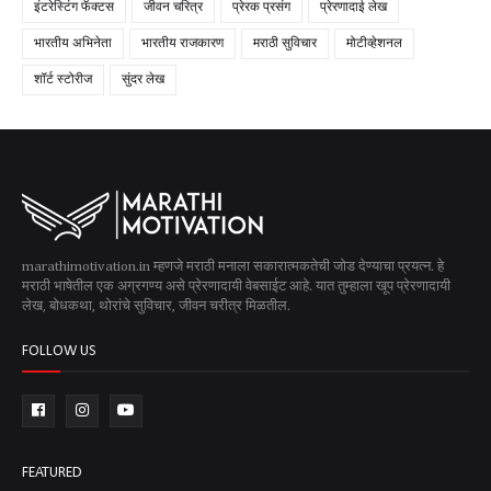
इंटरेस्टिंग फॅक्टस
जीवन चरित्र
प्रेरक प्रसंग
प्रेरणादाई लेख
भारतीय अभिनेता
भारतीय राजकारण
मराठी सुविचार
मोटीव्हेशनल
शॉर्ट स्टोरीज
सुंदर लेख
marathimotivation.in म्हणजे मराठी मनाला सकारात्मकतेची जोड देण्याचा प्रयत्न. हे
मराठी भाषेतील एक अग्रगण्य असे प्रेरणादायी वेबसाईट आहे. यात तुम्हाला खूप प्रेरणादायी
लेख, बोधकथा, थोरांचे सुविचार, जीवन चरीत्र मिळतील.
FOLLOW US
FEATURED