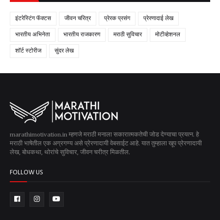
इंटरेस्टिंग फॅक्टस
जीवन चरित्र
प्रेरक प्रसंग
प्रेरणादाई लेख
भारतीय अभिनेता
भारतीय राजकारण
मराठी सुविचार
मोटीव्हेशनल
शॉर्ट स्टोरीज
सुंदर लेख
marathimotivation.in म्हणजे मराठी मनाला सकारात्मकतेची जोड देण्याचा प्रयत्न. हे
मराठी भाषेतील एक अग्रगण्य असे प्रेरणादायी वेबसाईट आहे. यात तुम्हाला खूप प्रेरणादायी
लेख, बोधकथा, थोरांचे सुविचार, जीवन चरीत्र मिळतील.
FOLLOW US