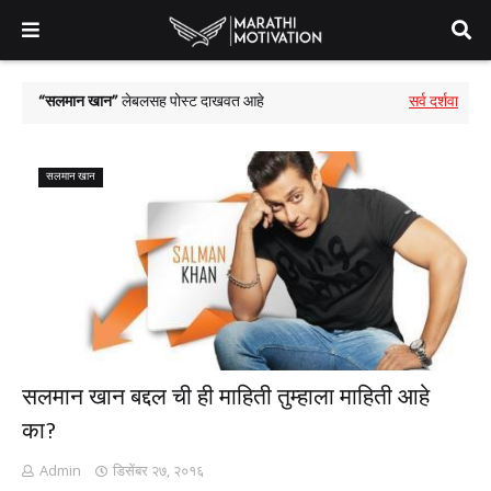
सलमान खान
लेबलसह पोस्ट दाखवत आहे
सर्व दर्शवा
सलमान खान
सलमान खान बद्दल ची ही माहिती तुम्हाला माहिती आहे
का?
Admin
डिसेंबर २७, २०१६