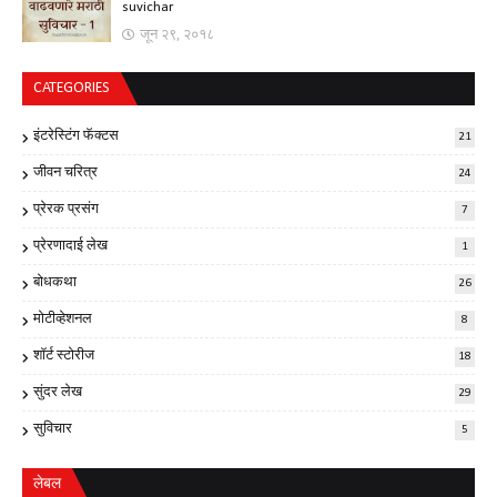
suvichar
जून २९, २०१८
CATEGORIES
इंटरेस्टिंग फॅक्टस
21
जीवन चरित्र
24
प्रेरक प्रसंग
7
प्रेरणादाई लेख
1
बोधकथा
26
मोटीव्हेशनल
8
शॉर्ट स्टोरीज
18
सुंदर लेख
29
सुविचार
5
लेबल