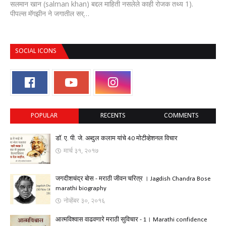
सलमान खान (salman khan) बद्दल माहिती नसलेले काही रोजक तथ्य 1).
पीपल्स मॅगझीन ने जगातील सर्…
SOCIAL ICONS
POPULAR
RECENTS
COMMENTS
डॉ. ए. पी. जे. अब्दुल कलाम यांचे 40 मोटीव्हेशनल विचार
मार्च ३१, २०१७
जगदीशचंद्र बोस - मराठी जीवन चरित्र । Jagdish Chandra Bose
marathi biography
नोव्हेंबर ३०, २०१६
आत्मविश्वास वाढवणारे मराठी सुविचार - 1। Marathi confidence