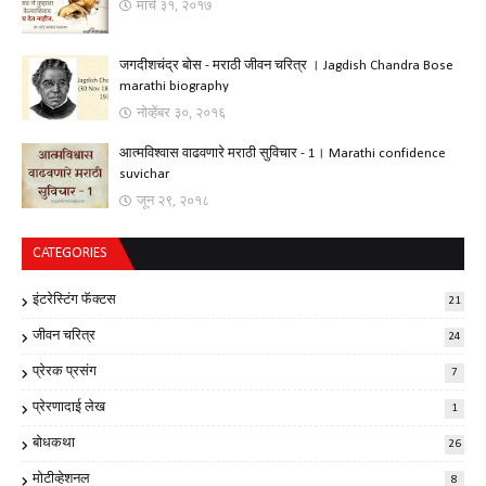
मार्च ३१, २०१७
जगदीशचंद्र बोस - मराठी जीवन चरित्र । Jagdish Chandra Bose
marathi biography
नोव्हेंबर ३०, २०१६
आत्मविश्वास वाढवणारे मराठी सुविचार - 1। Marathi confidence
suvichar
जून २९, २०१८
CATEGORIES
इंटरेस्टिंग फॅक्टस
21
जीवन चरित्र
24
प्रेरक प्रसंग
7
प्रेरणादाई लेख
1
बोधकथा
26
मोटीव्हेशनल
8