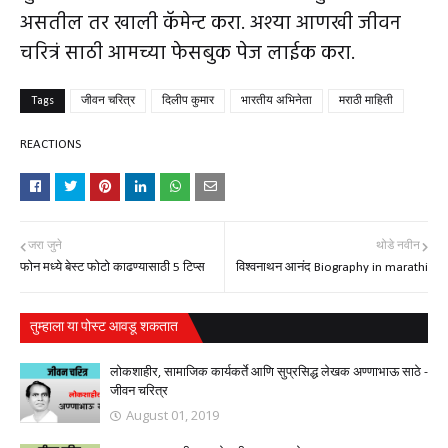
असतील तर खाली कॅमेन्ट करा. अश्या आणखी जीवन
चरित्रं साठी आमच्या फेसबुक पेज लाईक करा.
Tags
जीवन चरित्र
दिलीप कुमार
भारतीय अभिनेता
मराठी माहिती
REACTIONS
जरा जुने
थोडे नवीन
फोन मध्ये बेस्ट फोटो काढण्यासाठी 5 टिप्स
विश्वनाथन आनंद Biography in marathi
तुम्‍हाला या पोस्‍ट आवडू शकतात
लोकशाहीर, सामाजिक कार्यकर्ते आणि सुप्रसिद्ध लेखक अण्णाभाऊ साठे -
जीवन चरित्र
August 01, 2019