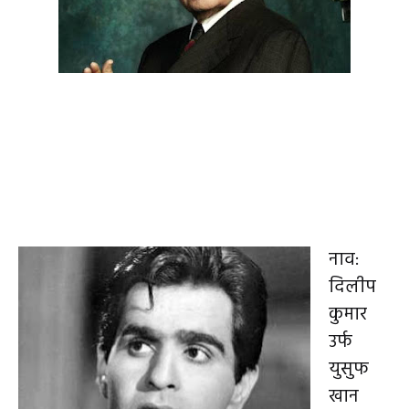
नाव:
दिलीप
कुमार
उर्फ
युसुफ
खान