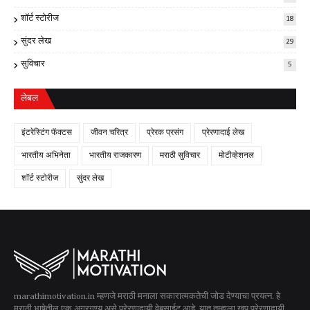
शॉर्ट स्टोरीज
18
सुंदर लेख
29
सुविचार
5
लेबल
इंटरेस्टिंग फॅक्टस
जीवन चरित्र
प्रेरक प्रसंग
प्रेरणादाई लेख
भारतीय अभिनेता
भारतीय राजकारण
मराठी सुविचार
मोटीव्हेशनल
शॉर्ट स्टोरीज
सुंदर लेख
marathimotivation.in म्हणजे मराठी मनाला सकारात्मकतेची जोड देण्याचा प्रयत्न. हे
मराठी भाषेतील एक अग्रगण्य असे प्रेरणादायी वेबसाईट आहे. यात तुम्हाला खूप प्रेरणादायी