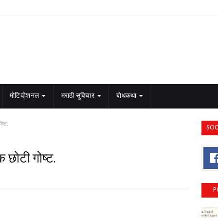
मोटिव्हेशनल
मराठी सुविचार
बोधकथा
ष्ट.
SOC
 छोटी गोष्ट.
P