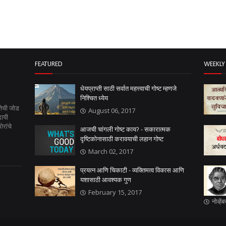
FEATURED
WEEKLY
धेयप्राप्ती साठी सर्वात महत्त्वाची गोष्ट म्हणजे
निश्चित ध्येय
तेची जोड
August 06, 2017
दायी
रांचे
आजची चांगली गोष्ट काय? - सकारात्मक
दृष्टिकोनासाठी करावयाची लहान गोष्ट
March 02, 2017
प्रयत्न आणि चिकाटी - व्यक्तिमत्व विकास आणि
यशासाठी आवश्यक गुण
February 15, 2017
नोव्हे