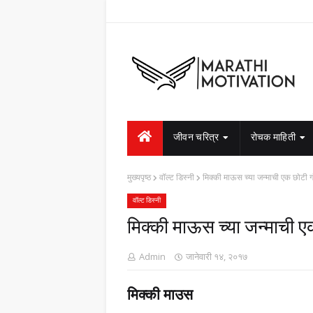
जीवन चरित्र
रोचक माहिती
मुख्यपृष्ठ
वॉल्ट डिस्नी
मिक्की माऊस च्या जन्माची एक छोटी गो
वॉल्ट डिस्नी
मिक्की माऊस च्या जन्माची एक
Admin
जानेवारी १४, २०१७
मिक्की माउस