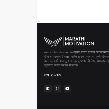
marathimotivation.in म्हणजे मराठी मनाला सकारात्मक
देण्याचा प्रयत्न. हे मराठी भाषेतील एक अग्रगण्य असे प्रेरणा
वेबसाईट आहे. यात तुम्हाला खूप प्रेरणादायी लेख, बोधकथा, थो
सुविचार, जीवन चरीत्र मिळतील.
FOLLOW US