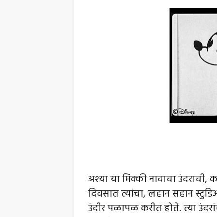
अश्या या मिक्की नावाचा उंदराची, कह
दिवसात त्यांचा, लहान सहान स्टुडिओ
उंदीर पळापळ करीत होते. त्या उंदर