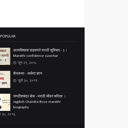
 POPULAR
आत्मविश्वास वाढवणारे मराठी सुविचार - 1।
Marathi confidence suvichar
जून २९, २०१८
बोधकथा - अर्धवट ज्ञान
जुलै ३०, २०१९
जगदीशचंद्र बोस - मराठी जीवन चरित्र ।
Jagdish Chandra Bose marathi
biography
ंबर ३०, २०१६