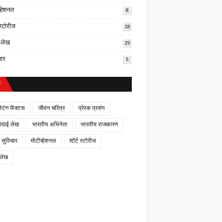
व्हेशनल
8
 स्टोरीज
18
र लेख
29
चार
5
ल
स्टिंग फॅक्टस
जीवन चरित्र
प्रेरक प्रसंग
णादाई लेख
भारतीय अभिनेता
भारतीय राजकारण
 सुविचार
मोटीव्हेशनल
शॉर्ट स्टोरीज
 लेख