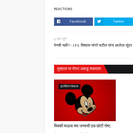
REACTIONS
Facebook
Twitter
जरा जुने
पेनची नळी!! - I.P.S. विश्वास नांगरे पाटील यांना आलेला सुंदर
तुम्‍हाला या पोस्‍ट आवडू शकतात
इंटरेस्टिंग फॅक्टस
मिक्की माऊस च्या जन्माची एक छोटी गोष्ट.