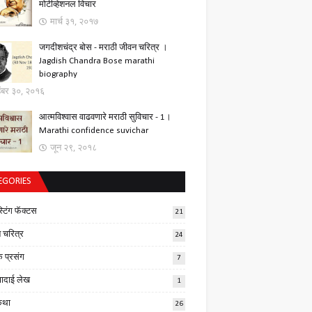
मोटीव्हेशनल विचार
मार्च ३१, २०१७
जगदीशचंद्र बोस - मराठी जीवन चरित्र ।
Jagdish Chandra Bose marathi
biography
्हेंबर ३०, २०१६
आत्मविश्वास वाढवणारे मराठी सुविचार - 1।
Marathi confidence suvichar
जून २९, २०१८
EGORIES
स्टिंग फॅक्टस
21
 चरित्र
24
क प्रसंग
7
णादाई लेख
1
कथा
26