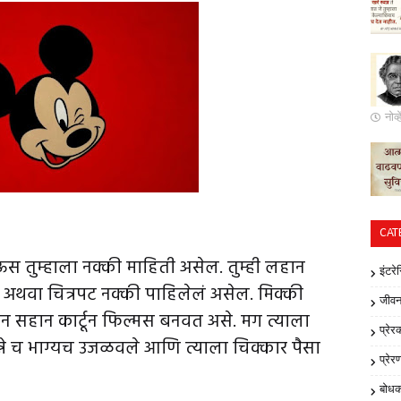
नोव
CAT
 माऊस तुम्हाला नक्की माहिती असेल. तुम्ही लहान
इंटरे
थवा चित्रपट नक्की पाहिलेलं असेल. मिक्की
जीवन
ान सहान कार्टून फिल्मस बनवत असे. मग त्याला
प्रेर
स्ने च भाग्यच उजळवले आणि त्याला चिक्कार पैसा
प्रेर
बोध