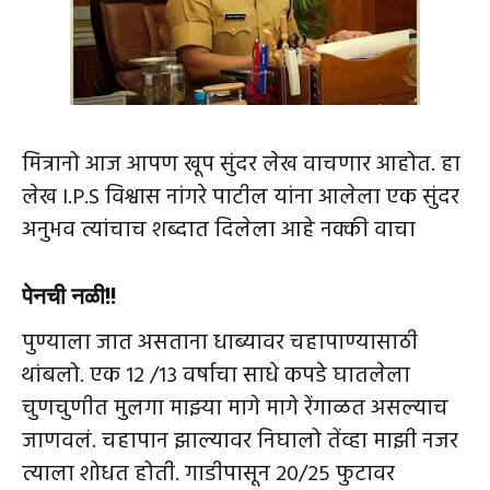
मित्रानो आज आपण खूप सुंदर लेख वाचणार आहोत. हा
लेख I.P.S विश्वास नांगरे पाटील यांना आलेला एक सुंदर
अनुभव त्यांचाच शब्दात दिलेला आहे नक्की वाचा
पेनची नळी!!
पुण्याला जात असताना धाब्यावर चहापाण्यासाठी
थांबलो. एक १२ /१३ वर्षाचा साधे कपडे घातलेला
चुणचुणीत मुलगा माझ्या मागे मागे रेंगाळत असल्याच
जाणवलं. चहापान झाल्यावर निघालो तेंव्हा माझी नजर
त्याला शोधत होती. गाडीपासून २०/२५ फुटावर