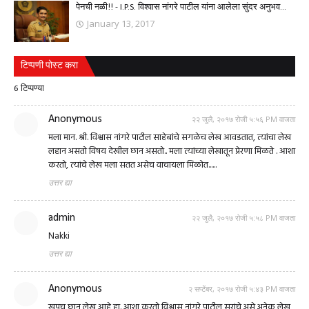
पेनची नळी!! - I.P.S. विश्वास नांगरे पाटील यांना आलेला सुंदर अनुभव...
January 13, 2017
टिप्पणी पोस्ट करा
6 टिप्पण्या
Anonymous
२२ जुलै, २०१७ रोजी ५:५६ PM वाजता
मला मान. श्री. विश्वास नांगरे पाटील साहेबांचे सगळेच लेख आवडतात, त्यांचा लेख
लहान असतो विषय देखील छान असतो.. मला त्यांच्या लेखातून प्रेरणा मिळते . आशा
करतो, त्यांचे लेख मला सतत असेच वाचायला मिळोत......
उत्तर द्या
admin
२२ जुलै, २०१७ रोजी ५:५८ PM वाजता
Nakki
उत्तर द्या
Anonymous
२ सप्टेंबर, २०१७ रोजी ५:४३ PM वाजता
खूपच छान लेख आहे हा. आशा करतो विश्वास नांगरे पाटील सरांचे असे अनेक लेख