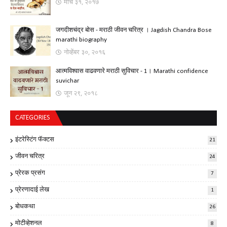
मार्च ३१, २०१७
जगदीशचंद्र बोस - मराठी जीवन चरित्र । Jagdish Chandra Bose
marathi biography
नोव्हेंबर ३०, २०१६
आत्मविश्वास वाढवणारे मराठी सुविचार - 1। Marathi confidence
suvichar
जून २९, २०१८
CATEGORIES
इंटरेस्टिंग फॅक्टस
21
जीवन चरित्र
24
प्रेरक प्रसंग
7
प्रेरणादाई लेख
1
बोधकथा
26
मोटीव्हेशनल
8