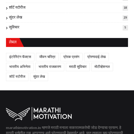
शॉर्ट स्टोरीज
18
सुंदर लेख
29
सुविचार
5
लेबल
इंटरेस्टिंग फॅक्टस
जीवन चरित्र
प्रेरक प्रसंग
प्रेरणादाई लेख
भारतीय अभिनेता
भारतीय राजकारण
मराठी सुविचार
मोटीव्हेशनल
शॉर्ट स्टोरीज
सुंदर लेख
marathimotivation.in म्हणजे मराठी मनाला सकारात्मकतेची जोड देण्याचा प्रयत्न. हे
मराठी भाषेतील एक अग्रगण्य असे प्रेरणादायी वेबसाईट आहे. यात तुम्हाला खूप प्रेरणादायी