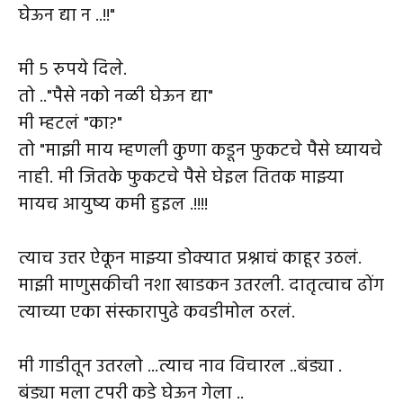
घेऊन द्या न ..!!"
मी ५ रुपये दिले.
तो .."पैसे नको नळी घेऊन द्या"
मी म्हटलं "का?"
तो "माझी माय म्हणली कुणा कडून फुकटचे पैसे घ्यायचे
नाही. मी जितके फुकटचे पैसे घेइल तितक माझ्या
मायच आयुष्य कमी हुइल .!!!!
त्याच उत्तर ऐकून माझ्या डोक्यात प्रश्नाचं काहूर उठलं.
माझी माणुसकीची नशा खाडकन उतरली. दातृत्वाच ढोंग
त्याच्या एका संस्कारापुढे कवडीमोल ठरलं.
मी गाडीतून उतरलो ...त्याच नाव विचारल ..बंड्या .
बंड्या मला टपरी कडे घेऊन गेला ..