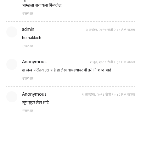
आम्हाला वाचायला मिळतील.
उत्तर द्या
admin
३ सप्टेंबर, २०१७ रोजी २:०५ AM वाजता
ho nakkich
उत्तर द्या
Anonymous
२ जून, २०१८ रोजी ९:३१ PM वाजता
हा लेख अतिशय उत्त आहे हा लेख वाचल्यावर मी तरी निःशब्द आहे
उत्तर द्या
Anonymous
९ ऑक्टोबर, २०१८ रोजी १०:४८ PM वाजता
खूप सुंदर लेख आहे
उत्तर द्या