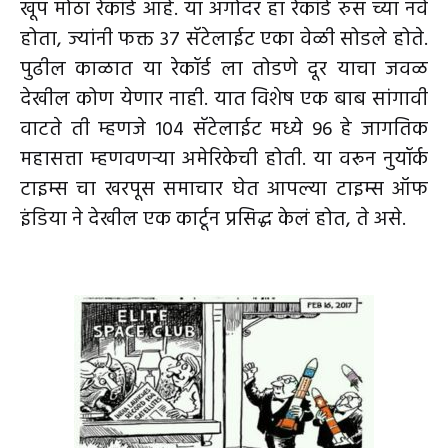
खूप मोठा रेकॉर्ड आहे. या अगोदर हा रेकॉर्ड रुस च्या नवे
होता, ज्यांनी फक्त 37 सॅटेलाईट एका वेळी सोडले होते.
पुढील काळात या रेकॉर्ड ला तोडणे दूर याचा जवळ
देखील कोण येणार नाही. यात विशेष एक बाब सांगावी
वाटते ती म्हणजे 104 सॅटेलाईट मध्ये 96 हे जागतिक
महासत्ता म्हणवणऱ्या अमेरिकेची होती. या वरून नुयॉर्क
टाइम्स चा खरपूस समाचार घेत आपल्या टाइम्स ऑफ
इंडिया ने देखील एक कार्टून प्रसिद्ध केलं होत, ते असे.