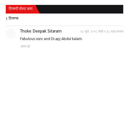
टिप्पणी पोस्ट करा
1 टिप्पण्या
Thoke Deepak Sitaram
२६ जुलै, २०१८ रोजी १:३८ AM वाजता
Fabulous issro and Dr.apj Abdul kalam.
उत्तर द्या