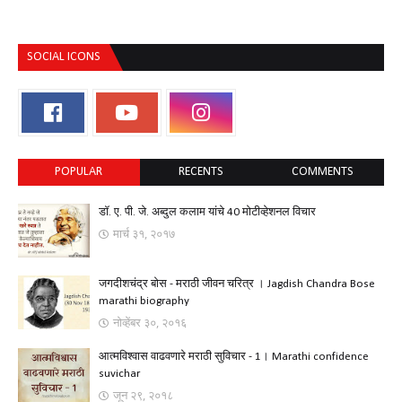
SOCIAL ICONS
POPULAR
RECENTS
COMMENTS
डॉ. ए. पी. जे. अब्दुल कलाम यांचे 40 मोटीव्हेशनल विचार
मार्च ३१, २०१७
जगदीशचंद्र बोस - मराठी जीवन चरित्र । Jagdish Chandra Bose
marathi biography
नोव्हेंबर ३०, २०१६
आत्मविश्वास वाढवणारे मराठी सुविचार - 1। Marathi confidence
suvichar
जून २९, २०१८