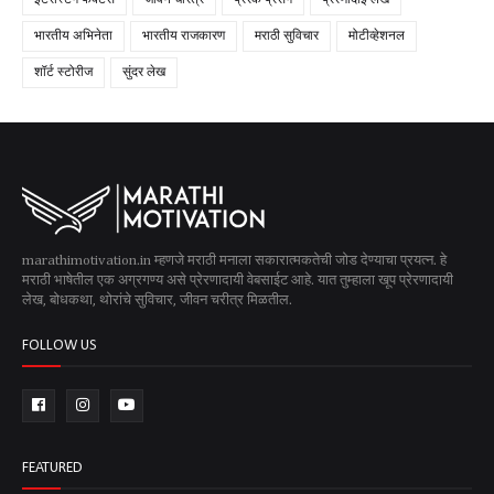
इंटरेस्टिंग फॅक्टस
जीवन चरित्र
प्रेरक प्रसंग
प्रेरणादाई लेख
भारतीय अभिनेता
भारतीय राजकारण
मराठी सुविचार
मोटीव्हेशनल
शॉर्ट स्टोरीज
सुंदर लेख
marathimotivation.in म्हणजे मराठी मनाला सकारात्मकतेची जोड देण्याचा प्रयत्न. हे
मराठी भाषेतील एक अग्रगण्य असे प्रेरणादायी वेबसाईट आहे. यात तुम्हाला खूप प्रेरणादायी
लेख, बोधकथा, थोरांचे सुविचार, जीवन चरीत्र मिळतील.
FOLLOW US
FEATURED