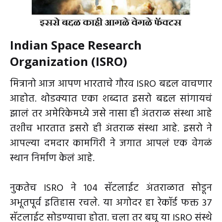
Indian Space Research
Organization (ISRO)
मित्रानो आज आपण भारताचे गौरव ISRO बद्दल वाचणार
आहोत. थोडक्यात एका शब्दात इसरो बद्दल सांगायचं
झालं तर अमेरिकेमध्ये जसे नासा ही अंतराळ संस्था आहे
तशीच भारतात इसरो ही अंतराळ संस्था आहे. इसरो ने
आपल्या दमदार कामगिरी ने जगात आपलं एक वेगळं
स्थान निर्माण केलं आहे.
नुकतेच ISRO ने 104 सॅटलाईट अंतराळात सोडून
अभूतपूर्व इतिहास रचले. या अगोदर हा रेकॉर्ड फक्त 37
सॅटलाईट सोडण्याचा होता. चला तर बघू या ISRO संस्थे