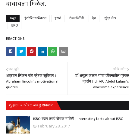
वाचायला मिळेल.
Tags
इंटरेस्टिंग फॅक्टस
इसरो
टेकनॉलॉजी
देश
सुंदर लेख
ISRO
REACTIONS
जरा जुने
थोडे नवीन
अब्राहम लिंकन यांचे प्रेरक सुविचार।
डॉ.अब्दुल कलाम यांचा जीवनातील प्रेरक
Abraham lincoln's motivational
प्रसंग। dr APJ Abdul kalam's
quotes
awesome experience
तुम्‍हाला या पोस्‍ट आवडू शकतात
ISRO बद्दल काही रोचक माहिती | Interesting facts about ISRO
February 28, 2017