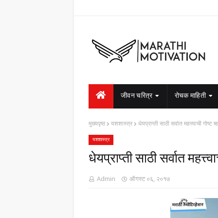
जीवन चरित्र
रोचक माहिती
मुख्यपृष्ठ
यशशास्त्र
धेयप्राप्ती साठी सर्वात महत्त्वाची गोष्ट म
यशशास्त्र
धेयप्राप्ती साठी सर्वात महत्त्व
Admin
ऑगस्ट ०६, २०१७