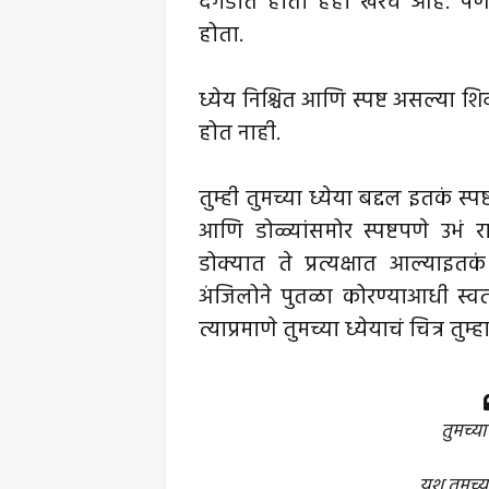
दगडात होता हेही खरंच आहे. पण प
होता.
ध्येय निश्चित आणि स्पष्ट असल्या शि
होत नाही.
तुम्ही तुमच्या ध्येया बद्दल इतकं स्
आणि डोळ्यांसमोर स्पष्टपणे उभं राहा
डोक्यात ते प्रत्यक्षात आल्याइतक
अंजिलोने पुतळा कोरण्याआधी स्वतःच्
त्याप्रमाणे तुमच्या ध्येयाचं चित्र त
तुमच्य
यश तुमच्य