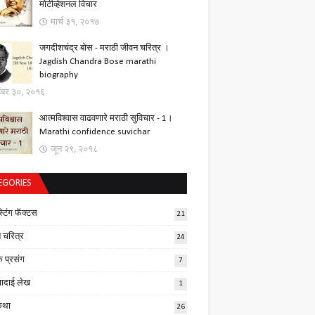
मोटीव्हेशनल विचार
मार्च ३१, २०१७
जगदीशचंद्र बोस - मराठी जीवन चरित्र ।
Jagdish Chandra Bose marathi
biography
्हेंबर ३०, २०१६
आत्मविश्वास वाढवणारे मराठी सुविचार - 1।
Marathi confidence suvichar
जून २९, २०१८
EGORIES
स्टिंग फॅक्टस
21
 चरित्र
24
क प्रसंग
7
णादाई लेख
1
कथा
26