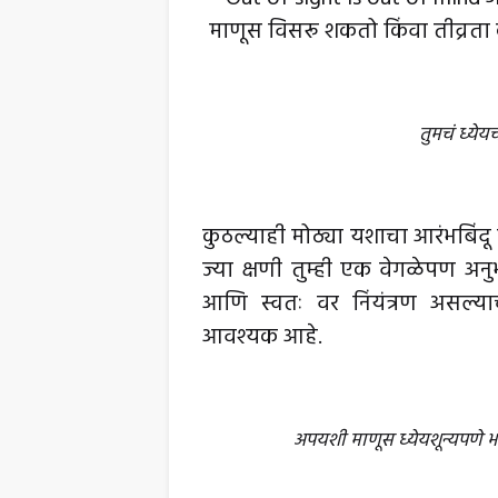
माणूस विसरू शकतो किंवा तीव्रत
तुमचं ध्ये
कुठल्याही मोठ्या यशाचा आरंभबिंदू म
ज्या क्षणी तुम्ही एक वेगळेपण अनुभ
आणि स्वतः वर निंयंत्रण असल्या
आवश्यक आहे.
अपयशी माणूस ध्येयशून्यपणे भ