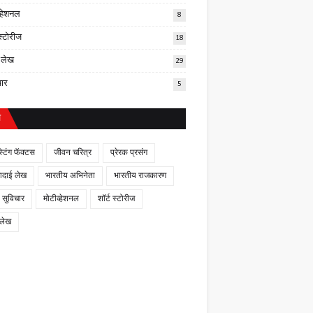
व्हेशनल
8
 स्टोरीज
18
र लेख
29
चार
5
ल
स्टिंग फॅक्टस
जीवन चरित्र
प्रेरक प्रसंग
णादाई लेख
भारतीय अभिनेता
भारतीय राजकारण
 सुविचार
मोटीव्हेशनल
शॉर्ट स्टोरीज
 लेख