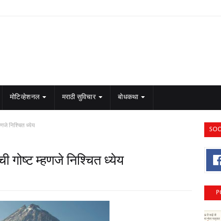
मोटिव्हेशनल
मराठी सुविचार
बोधकथा
्हणजे निश्चित ध्येय
SOC
ाची गोष्ट म्हणजे निश्चित ध्येय
P