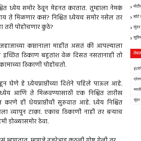
ित ध्येय समोर ठेवून मेहनत करतात. तुम्हाला नेमकं
मोटी
ाय ते मिळणार कसं? निश्चित ध्येयच समोर नसेल तर
शॉर्ट
ा तरी पोहोचणार कुठे?
सुंद
सुवि
्येक जहाजाच्या कप्तानाला माहीत असतं की आपल्याला
 ते इच्छित ठिकाण बहुतांश वेळ दिसत नसतानाही तो
लेब
कामाच्या ठिकाणी पोहोचतो.
इंटरे
प्रेर
न घेणे हे ध्येयप्राप्तीच्या दिशेने पहिले पाऊल आहे.
मराठी
चित ध्येय आणि ते मिळवण्यासाठी एक निश्चित तारीख
 करणे ही धेयप्राप्तीची सुरुवात आहे. ध्येय निश्चित
सुंदर
ने मनाला व्यापून टाका. एकाच ठिकाणी नाही तर बऱ्याच
हमी डोळ्यासमोर ठेवा.
सं म्हणतात. म्हणजे नजरेआड कुठली गोष्ट गेली तर