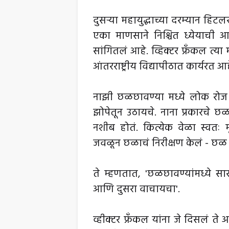
दुसऱ्या महायुद्धाच्या दरम्यान हि
एका माणसाने निश्चित ध्येयाची आव
सांगितलं आहे. व्हिक्टर फ्रँकल त्या
आंतरराष्ट्रीय विद्यापीठात कार्यरत आह
नाझी छळछावण्या मध्ये लोक रोज 
झोपेतून उठायचे. नाना प्रकारचे छ
नशीब होतं. कित्येक वेळा स्वतः मृत
जवळून छळाचं निरीक्षण केलं - छळ 
ते म्हणतात, 'छळछावण्यांमध्ये स
आणि दुसरा वाचायचा'.
व्हीक्टर फ्रँकल यांना जे दिसलं ते