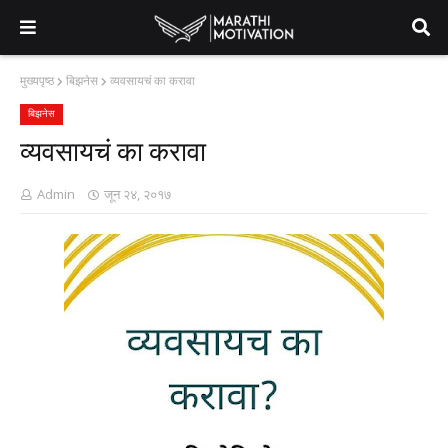
मुख्यपृष्ठ
बिझनेस
व्यवसायचं का करावा
बिझनेस
व्यवसायचं का करावा
Admin
जून २४, २०१७