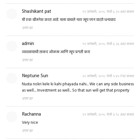
Shashikant pat
१९ जानेवारी, २०१८ रोजी ६:२५ AM वाजता
मी एक बीजनेस करत आहे. मला वाचले नतर खूप छान वाटते धन्यवाद
उत्तर द्या
admin
१९ जानेवारी, २०१८ रोजी ६:२६ AM वाजता
व्यवसायाची ताकद ओळख आणि खूप प्रगती करा
उत्तर द्या
Neptune Sun
२० जानेवारी, २०१८ रोजी ५:४५ PM वाजता
Nusta nokri kele ki kahi phayada nahi... We can any side business
as well.... Investment as well... So that sun will get that property
उत्तर द्या
Rachanna
२१ जानेवारी, २०१८ रोजी ३:१८ AM वाजता
Very nice
उत्तर द्या