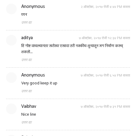
Anonymous
२ ऑक्टोबर, २०१७ रोजी ४:४४ PM वाजता
छान
उत्तर द्या
aditya
७ ऑक्टोबर, २०१७ रोजी १२:३४ PM वाजता
हि गोष्ट वाचल्यानंतर खरोखर एखादा तरी नक्कीच शुन्यातून जग निर्माण करुच्
शकतो....
उत्तर द्या
Anonymous
७ ऑक्टोबर, २०१७ रोजी ६:५४ PM वाजता
Very good keep it up
उत्तर द्या
Vaibhav
७ ऑक्टोबर, २०१७ रोजी ७:३१ PM वाजता
Nice line
उत्तर द्या