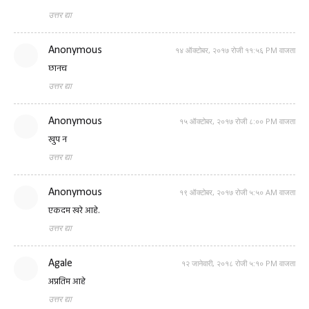
उत्तर द्या
Anonymous
१४ ऑक्टोबर, २०१७ रोजी ११:५६ PM वाजता
छानच
उत्तर द्या
Anonymous
१५ ऑक्टोबर, २०१७ रोजी ८:०० PM वाजता
खुप न
उत्तर द्या
Anonymous
१९ ऑक्टोबर, २०१७ रोजी ५:५० AM वाजता
एकदम खरे आहे.
उत्तर द्या
Agale
१२ जानेवारी, २०१८ रोजी ५:१० PM वाजता
अप्रतिम आहे
उत्तर द्या