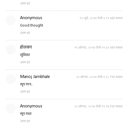
उत्तर द्या
Anonymous
२९ जुलै, २०१७ रोजी ३:११ AM वाजता
Good thought
उत्तर द्या
होलकर
१९ ऑगस्ट, २०१७ रोजी ११:३० AM वाजता
सुविचार
उत्तर द्या
Manoj Jambhale
२१ ऑगस्ट, २०१७ रोजी ९:२८ PM वाजता
खूप छान..
उत्तर द्या
Anonymous
२२ ऑगस्ट, २०१७ रोजी ११:१७ PM वाजता
खूप मस्त
उत्तर द्या