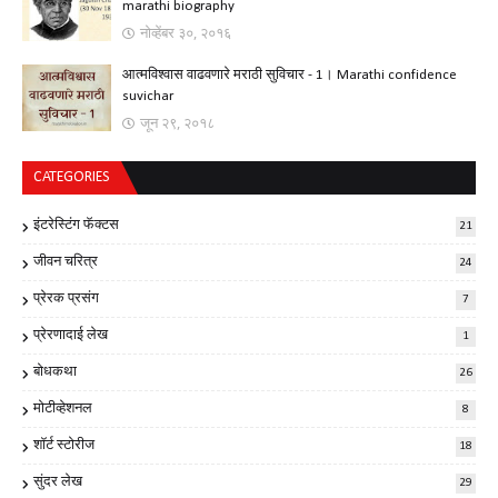
marathi biography
नोव्हेंबर ३०, २०१६
आत्मविश्वास वाढवणारे मराठी सुविचार - 1। Marathi confidence
suvichar
जून २९, २०१८
CATEGORIES
इंटरेस्टिंग फॅक्टस
21
जीवन चरित्र
24
प्रेरक प्रसंग
7
प्रेरणादाई लेख
1
बोधकथा
26
मोटीव्हेशनल
8
शॉर्ट स्टोरीज
18
सुंदर लेख
29