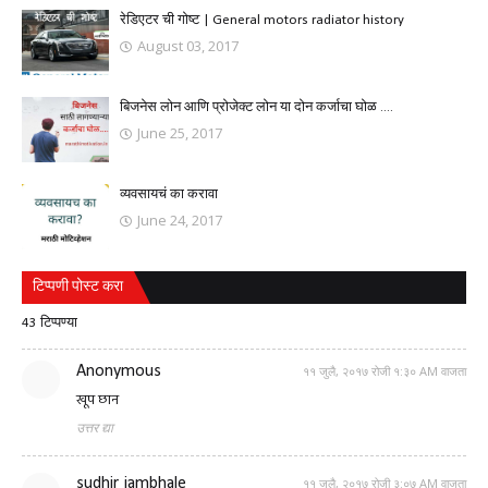
रेडिएटर ची गोष्ट | General motors radiator history
August 03, 2017
बिजनेस लोन आणि प्रोजेक्ट लोन या दोन कर्जाचा घोळ ....
June 25, 2017
व्यवसायचं का करावा
June 24, 2017
टिप्पणी पोस्ट करा
43 टिप्पण्या
Anonymous
११ जुलै, २०१७ रोजी १:३० AM वाजता
खूप छान
उत्तर द्या
sudhir jambhale
११ जुलै, २०१७ रोजी ३:०७ AM वाजता