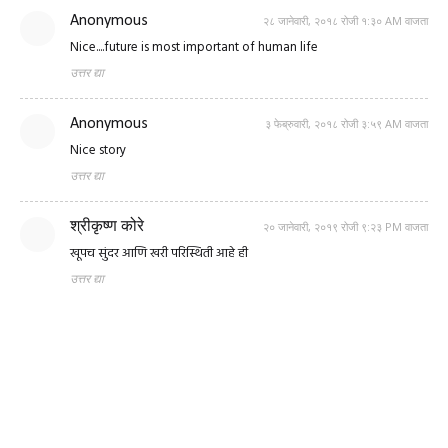
Anonymous
२८ जानेवारी, २०१८ रोजी १:३० AM वाजता
Nice....future is most important of human life
उत्तर द्या
Anonymous
३ फेब्रुवारी, २०१८ रोजी ३:५९ AM वाजता
Nice story
उत्तर द्या
श्रीकृष्ण कोरे
२० जानेवारी, २०१९ रोजी ९:२३ PM वाजता
खूपच सुंदर आणि खरी परिस्थिती आहे ही
उत्तर द्या