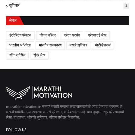
सुविचार
5
लेबल
इंटरेस्टिंग फॅक्टस
जीवन चरित्र
प्रेरक प्रसंग
प्रेरणादाई लेख
भारतीय अभिनेता
भारतीय राजकारण
मराठी सुविचार
मोटीव्हेशनल
शॉर्ट स्टोरीज
सुंदर लेख
marathimotivation.in म्हणजे मराठी मनाला सकारात्मकतेची जोड देण्याचा प्रयत्न. हे
मराठी भाषेतील एक अग्रगण्य असे प्रेरणादायी वेबसाईट आहे. यात तुम्हाला खूप प्रेरणादायी
लेख, बोधकथा, थोरांचे सुविचार, जीवन चरीत्र मिळतील.
FOLLOW US