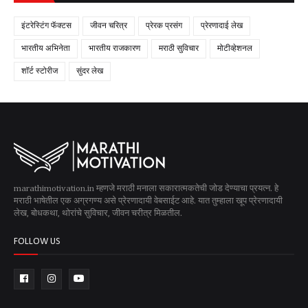
इंटरेस्टिंग फॅक्टस
जीवन चरित्र
प्रेरक प्रसंग
प्रेरणादाई लेख
भारतीय अभिनेता
भारतीय राजकारण
मराठी सुविचार
मोटीव्हेशनल
शॉर्ट स्टोरीज
सुंदर लेख
marathimotivation.in म्हणजे मराठी मनाला सकारात्मकतेची जोड देण्याचा प्रयत्न. हे
मराठी भाषेतील एक अग्रगण्य असे प्रेरणादायी वेबसाईट आहे. यात तुम्हाला खूप प्रेरणादायी
लेख, बोधकथा, थोरांचे सुविचार, जीवन चरीत्र मिळतील.
FOLLOW US