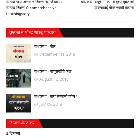
व्यापक पाया असलेलं शिक्षण म्हणजे काय (
बोथकथा बांबूची गोष्ट - बांबूच्या झाडाची
व्यापक शिक्षण )? comprehensive
प्रेरणादाई गोष्ट नक्की वाचाच
teachingstory
तुम्‍हाला या पोस्‍ट आवडू शकतात
बोधकथा - मोल
December 11, 2018
बोधकथा - माणुसकीचे फळ
August 12, 2018
बोधकथा - खरा संन्यासी कोण?
July 09, 2018
टिप्पणी पोस्ट करा
2 टिप्पण्या