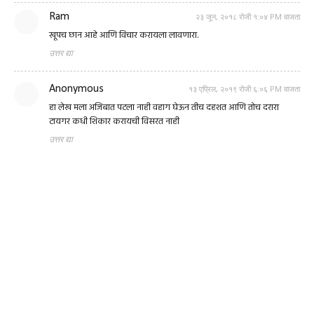
Ram
२३ जून, २०१८ रोजी १:०४ PM वाजता
खूपच छान आहे आणि विचार करायला लावणारा.
उत्तर द्या
Anonymous
१३ एप्रिल, २०१९ रोजी ६:०६ PM वाजता
हा लेख मला अजिबात पटला नाही वहाग घेऊन तीच दहशत आणि तोच दरारा
टायगर कधी शिकार करायची विसरत नाही
उत्तर द्या